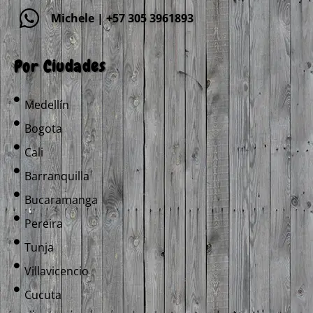
Michele | +57 305 3961893
Por Ciudades
Medellín
Bogota
Cali
Barranquilla
Bucaramanga
Pereira
Tunja
Villavicencio
Cucuta