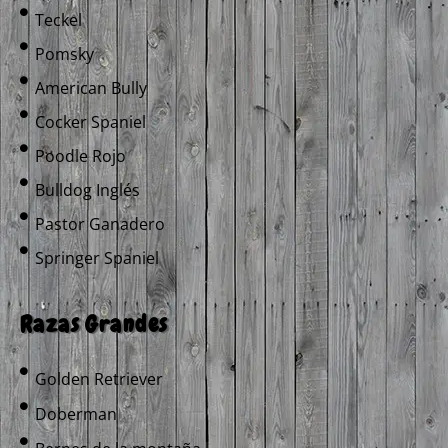
Teckel
Pomsky
American Bully
Cocker Spaniel
Poodle Rojo
Bulldog Inglés
Pastor Ganadero
Springer Spaniel
Razas Grandes
Golden Retriever
Doberman