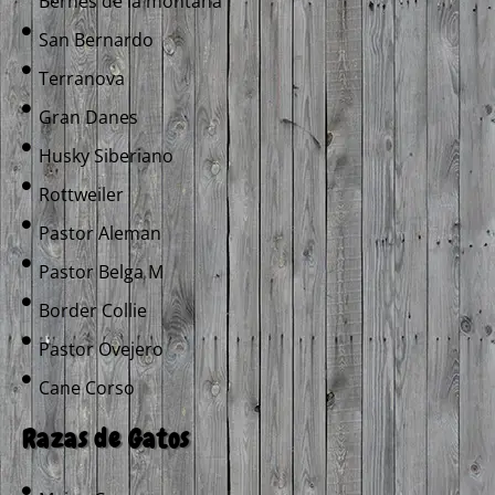
Bernes de la montaña
San Bernardo
Terranova
Gran Danes
Husky Siberiano
Rottweiler
Pastor Aleman
Pastor Belga M
Border Collie
Pastor Ovejero
Cane Corso
Razas de Gatos