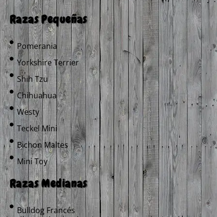
Razas Pequeñas
Pomerania
Yorkshire Terrier
Shih Tzu
Chihuahua
Westy
Teckel Mini
Bichon Maltes
Mini Toy
Razas Medianas
Bulldog Francés