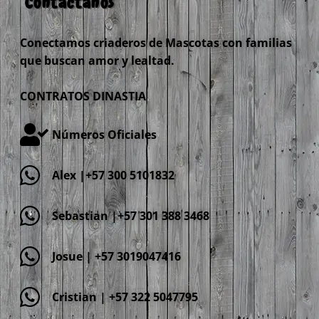
Contáctanos
Conectamos criaderos de Mascotas con familias
que buscan amor y lealtad.
CONTRATOS DINASTIA
Números Oficiales
Alex |+57 300 5101832
Sebastian |+57 301 388 3468
Josue | +57 3019047416
Cristian | +57 322 5047795