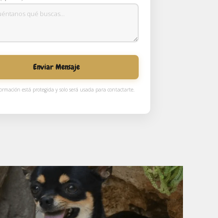
Enviar Mensaje
ormación está protegida y solo será usada para contactarte.