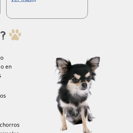
a?
ro
 o en
s
ros
achorros