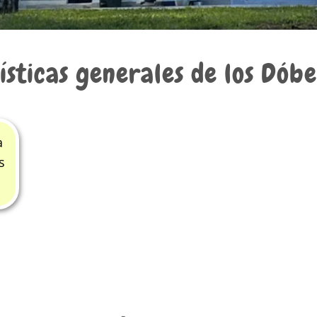
sticas generales de los
Dób
a
s