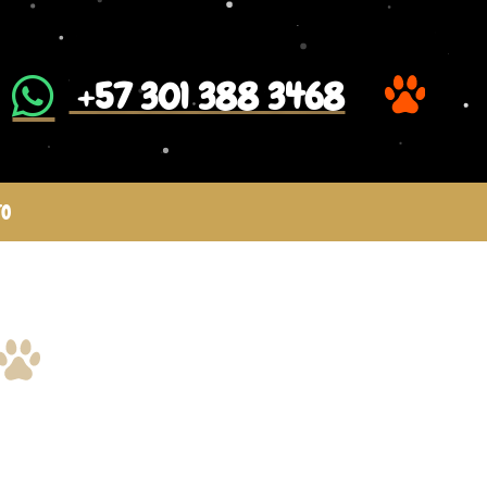
​ +57 301 388 3468
TO