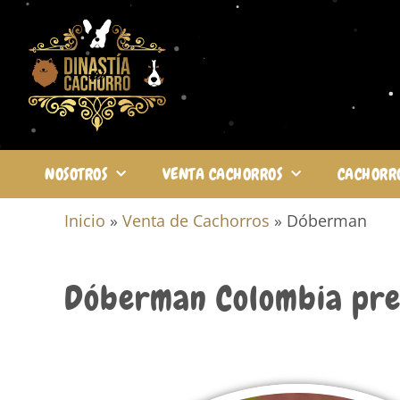
NOSOTROS
VENTA CACHORROS
CACHORR
Inicio
»
Venta de Cachorros
»
Dóberman
Dóberman Colombia
pre