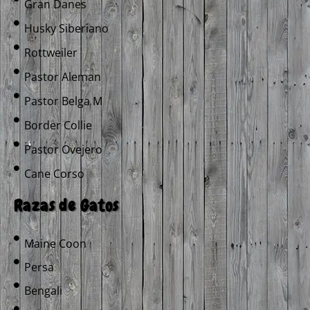
Gran Danes
Husky Siberiano
Rottweiler
Pastor Aleman
Pastor Belga M
Border Collie
Pastor Ovejero
Cane Corso
Razas de Gatos
Maine Coon
Persa
Bengali