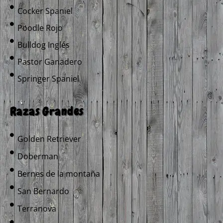
Cocker Spaniel
Poodle Rojo
Bulldog Inglés
Pastor Ganadero
Springer Spaniel
Razas Grandes
Golden Retriever
Doberman
Bernes de la montaña
San Bernardo
Terranova