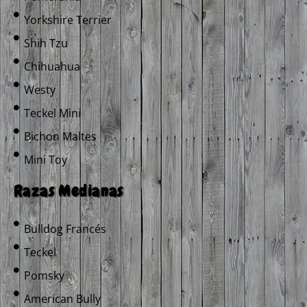
Yorkshire Terrier
Shih Tzu
Chihuahua
Westy
Teckel Mini
Bichon Maltes
Mini Toy
Razas Medianas
Bulldog Francés
Teckel
Pomsky
American Bully