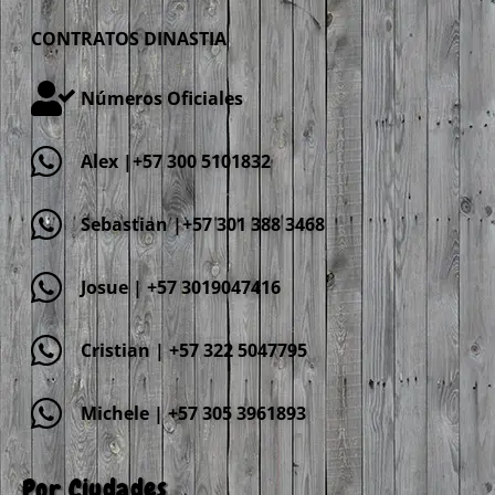
CONTRATOS DINASTIA
Números Oficiales
Alex |+57 300 5101832
Sebastian |+57 301 388 3468
Josue | +57 3019047416
Cristian | +57 322 5047795
Michele | +57 305 3961893
Por Ciudades