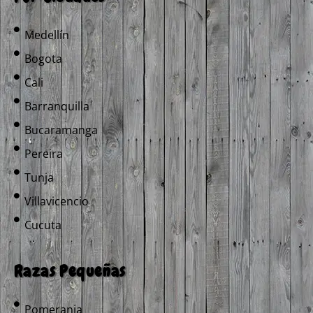
Medellín
Bogota
Cali
Barranquilla
Bucaramanga
Pereira
Tunja
Villavicencio
Cucuta
Razas Pequeñas
Pomerania