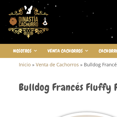
NOSOTROS
VENTA CACHORROS
CACHORR
Inicio
»
Venta de Cachorros
»
Bulldog Francé
Bulldog Francés Fluffy 