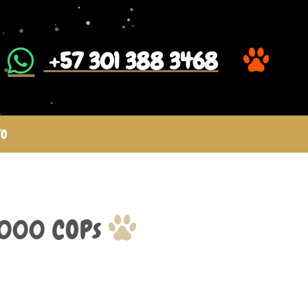
​ +57 301 388 3468
TO
.000 COPs