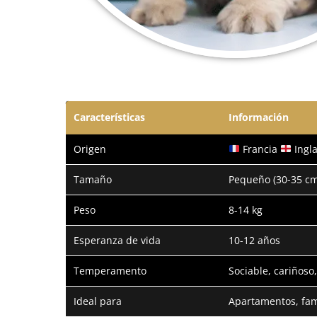
Características
Información
Origen
Francia
Ingla
Tamaño
Pequeño (30-35 cm
Peso
8-14 kg
Esperanza de vida
10-12 años
Temperamento
Sociable, cariñoso,
Ideal para
Apartamentos, fami