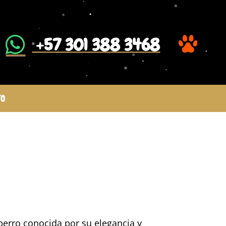
​ +57 301 388 3468
TO
perro conocida por su elegancia y