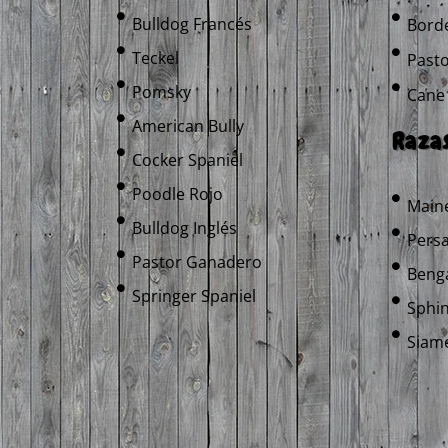
Bulldog Francés
Borde
Teckel
Pasto
Pomsky
Cane
American Bully
Razas
Cocker Spaniel
Poodle Rojo
Main
Bulldog Inglés
Pers
Pastor Ganadero
Benga
Springer Spaniel
Sphin
Siam