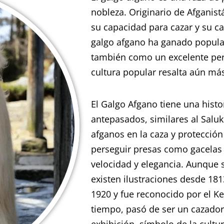
nobleza. Originario de Afganist
su capacidad para cazar y su car
galgo afgano ha ganado popula
también como un excelente per
cultura popular resalta aún más
El Galgo Afgano tiene una hist
antepasados, similares al Sal
afganos en la caza y protección
perseguir presas como gacelas 
velocidad y elegancia. Aunque
existen ilustraciones desde 181
1920 y fue reconocido por el Ke
tiempo, pasó de ser un cazado
exhibición, símbolo de la cultu