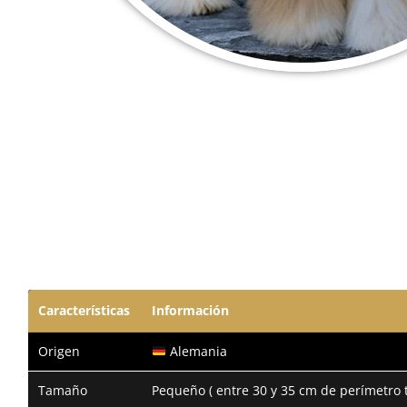
Características
Información
Origen
Alemania
Tamaño
Pequeño ( entre 30 y 35 cm de perímetro t