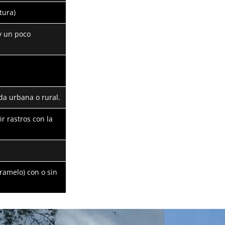
tura)
y un poco
da urbana o rural.
r rastros con la
aramelo) con o sin