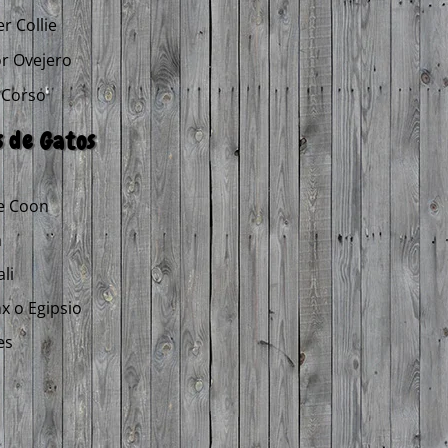
r Collie
r Ovejero
 Corso
 de Gatos
e Coon
a
li
x o Egipsio
es