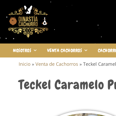
NOSOTROS
VENTA CACHORROS
CACHORR
Inicio
»
Venta de Cachorros
»
Teckel Carame
Teckel Caramelo P