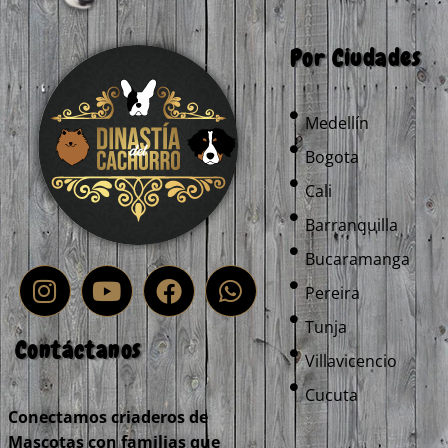
Por Ciudades
Medellín
Bogota
Cali
Barranquilla
Bucaramanga
Pereira
Tunja
Contáctanos
Villavicencio
Cucuta
Conectamos criaderos de
Mascotas con familias que