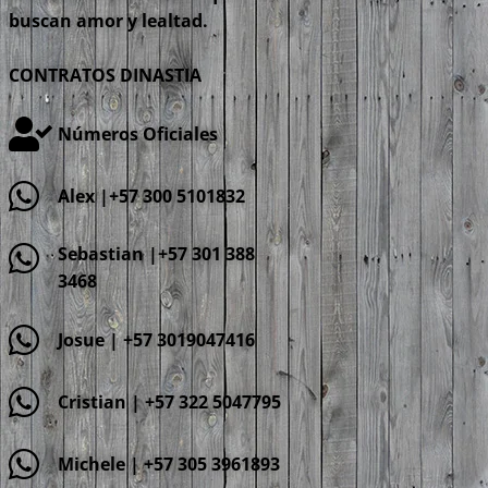
buscan amor y lealtad.
CONTRATOS DINASTIA
Números Oficiales
Alex |+57 300 5101832
Sebastian |+57 301 388
3468
Josue | +57 3019047416
Cristian | +57 322 5047795
Michele | +57 305 3961893