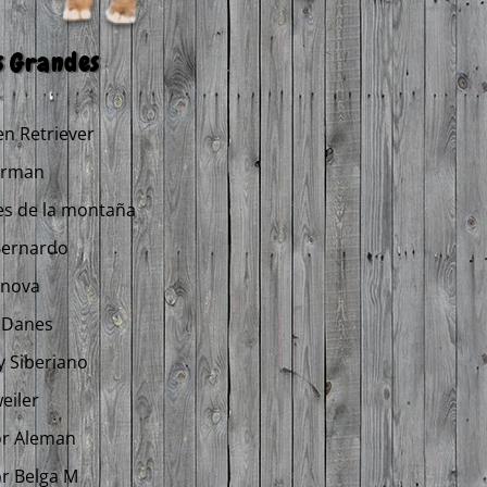
s Grandes
n Retriever
rman
es de la montaña
Bernardo
anova
 Danes
 Siberiano
eiler
or Aleman
r Belga M