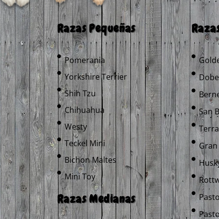
Razas Pequeñas
Raza
Pomerania
Golde
Yorkshire Terrier
Dobe
Shih Tzu
Bern
Chihuahua
San 
Westy
Terr
Teckel Mini
Gran
Bichon Maltes
Husky
Mini Toy
Rottw
Razas Medianas
Past
Pasto