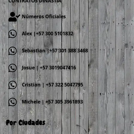
CONTRATOS DINASTIA
Números Oficiales
Alex |+57 300 5101832
Sebastian |+57 301 388 3468
Josue | +57 3019047416
Cristian | +57 322 5047795
Michele | +57 305 3961893
Por Ciudades