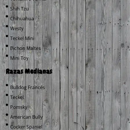
Shih Tzu
Chihuahua
Westy
Teckel Mini
Bichon Maltes
Mini Toy
Razas Medianas
Bulldog Francés
Teckel
Pomsky
American Bully
Cocker Spaniel