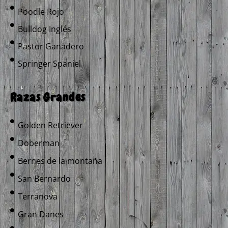
Poodle Rojo
Bulldog Inglés
Pastor Ganadero
Springer Spaniel
Razas Grandes
Golden Retriever
Doberman
Bernes de la montaña
San Bernardo
Terranova
Gran Danes