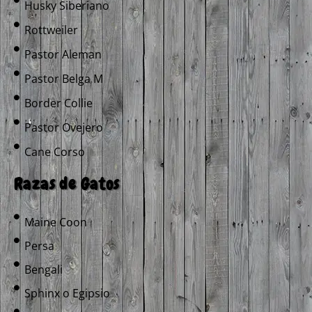
Husky Siberiano
Rottweiler
Pastor Aleman
Pastor Belga M
Border Collie
Pastor Ovejero
Cane Corso
Razas de Gatos
Maine Coon
Persa
Bengali
Sphinx o Egipsio