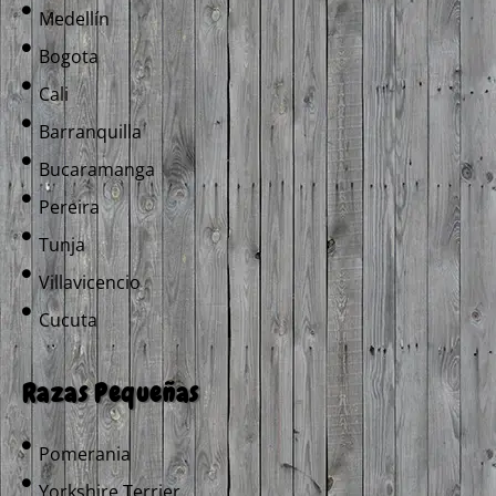
Medellín
Bogota
Cali
Barranquilla
Bucaramanga
Pereira
Tunja
Villavicencio
Cucuta
Razas Pequeñas
Pomerania
Yorkshire Terrier