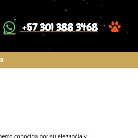
​ +57 301 388 3468
TO
perro conocida por su elegancia y