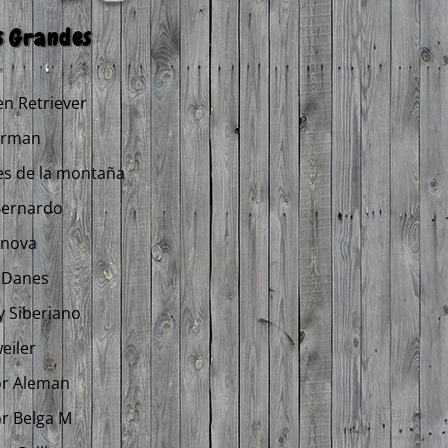
s Grandes
n Retriever
rman
es de la montaña
Bernardo
anova
 Danes
 Siberiano
eiler
or Aleman
r Belga M