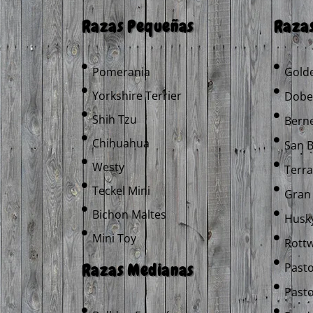
Razas Pequeñas
Raza
Pomerania
Golde
Yorkshire Terrier
Dobe
Shih Tzu
Bern
Chihuahua
San 
Westy
Terr
Teckel Mini
Gran
Bichon Maltes
Husky
Mini Toy
Rottw
Razas Medianas
Past
Pasto