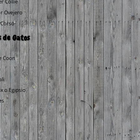
r Collie
r Ovejero
 Corso
 de Gatos
e Coon
a
li
x o Egipsio
es