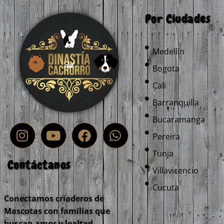
Por Ciudades
Medellín
Bogota
Cali
Barranquilla
Bucaramanga
Pereira
Tunja
Contáctanos
Villavicencio
Cucuta
Conectamos criaderos de
Mascotas con familias que
buscan amor y lealtad.