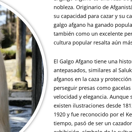
nobleza. Originario de Afganist
su capacidad para cazar y su car
galgo afgano ha ganado popula
también como un excelente per
cultura popular resalta aún más
El Galgo Afgano tiene una hist
antepasados, similares al Sal
afganos en la caza y protección
perseguir presas como gacelas 
velocidad y elegancia. Aunque
existen ilustraciones desde 181
1920 y fue reconocido por el Ke
tiempo, pasó de ser un cazado
exhibición, símbolo de la cultu