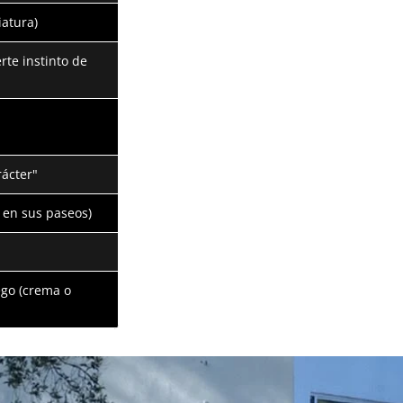
iatura)
rte instinto de
rácter"
 en sus paseos)
ego (crema o