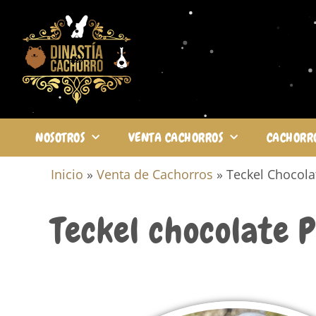
NOSOTROS
VENTA CACHORROS
CACHORR
Inicio
»
Venta de Cachorros
»
Teckel Chocola
Teckel chocolate P