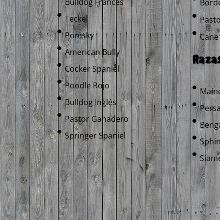
Bulldog Francés
Borde
Teckel
Pasto
Pomsky
Cane
American Bully
Razas
Cocker Spaniel
Poodle Rojo
Main
Bulldog Inglés
Pers
Pastor Ganadero
Benga
Springer Spaniel
Sphin
Siam