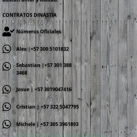
CONTRATOS DINASTIA
Números Oficiales
Alex |+57 300 5101832
Sebastian |+57 301 388
3468
Josue | +57 3019047416
Cristian | +57 322 5047795
Michele | +57 305 3961893