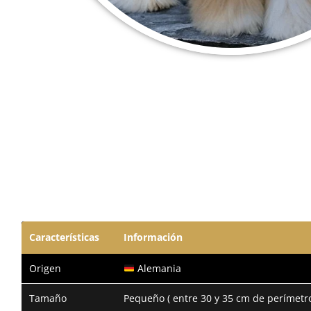
Características
Información
Origen
Alemania
Tamaño
Pequeño ( entre 30 y 35 cm de perímetro